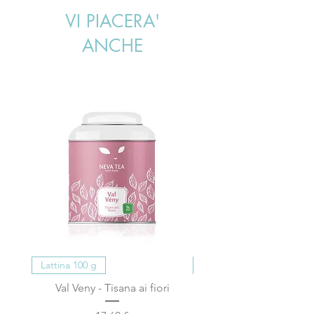
inossidabile.
VI PIACERA'
ANCHE
Lattina 100 g
Lattina 100 g
Val Veny - Tisana ai fiori
Lac Vert - Tisana fresca 