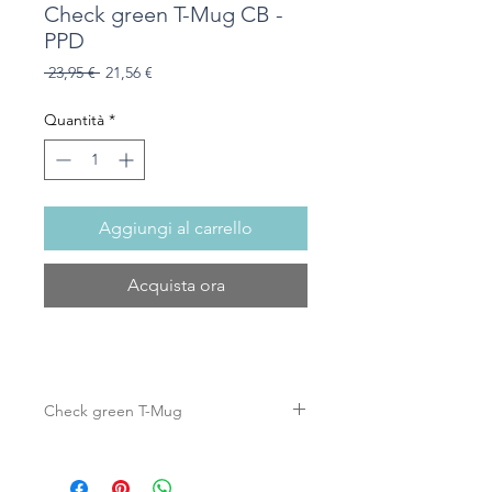
Check green T-Mug CB -
PPD
Prezzo
Prezzo
 23,95 € 
21,56 €
regolare
scontato
Quantità
*
Aggiungi al carrello
Acquista ora
Check green T-Mug
Tazza da tè con coperchio decorato,
entrambe realizzate in New Bone